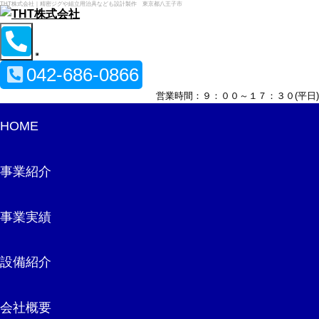
THT株式会社｜精密ジグや組立用治具なども設計製作 東京都八王子市
042-686-0866
営業時間：９：００～１７：３０(平日)
HOME
事業紹介
事業実績
設備紹介
会社概要