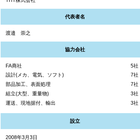
THT株式会社
代表者名
渡邉 崇之
協力会社
FA商社
5社
設計(メカ、電気、ソフト)
7社
部品加工、表面処理
7社
組立(大型、重量物)
3社
運送、現地据付、輸出
3社
設立
2008年3月3日